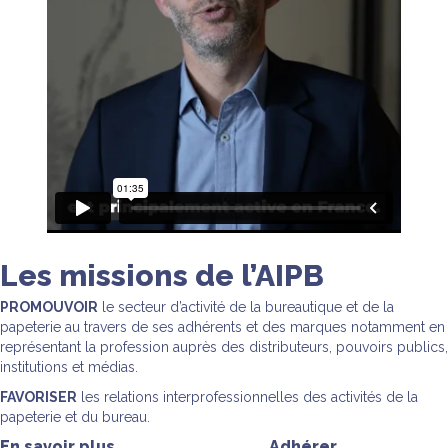
Les
missions
de l’AIPB
PROMOUVOIR
le secteur d’activité de la bureautique et de la
papeterie au travers de ses adhérents et des marques notamment en
représentant la profession auprès des distributeurs, pouvoirs publics,
institutions et médias.
FAVORISER
les relations interprofessionnelles des activités de la
papeterie et du bureau.
En savoir plus
Adhérer