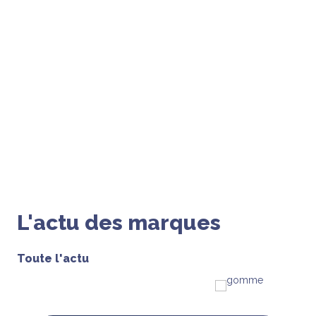
Seul
un Français sur cinq
a réduit ses achats de
papeterie en 2022
about Seul un Français sur cinq a
Voir l'étude
n la principale attente, via des produits solides et durables
L'
actu
des marques
Toute l'actu