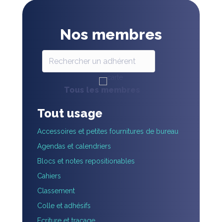
Nos membres
.
Tous les membres
Tout usage
Accessoires et petites fournitures de bureau
Agendas et calendriers
Blocs et notes repositionables
Cahiers
Classement
Colle et adhésifs
Ecriture et tracage