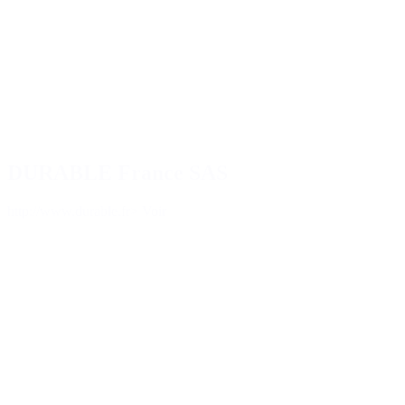
DURABLE France SAS
http://www.durable.fr
> Voir