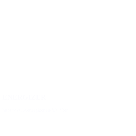
ENERGIZER
https://www.energizer.eu/fr/
> Voir