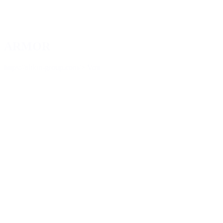
ARMOR
https://altkin-group.com/
> Voir