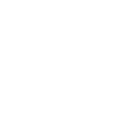
https://www.accobrands.com/
> Voir