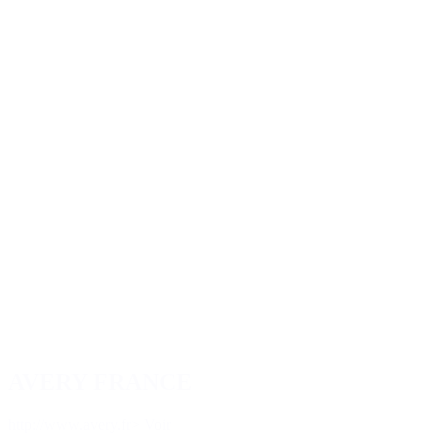
AVERY FRANCE
http://www.avery.fr
> Voir