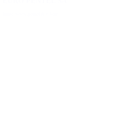
EURO PENTEL SA
https://www.pentel.fr/
> Voir