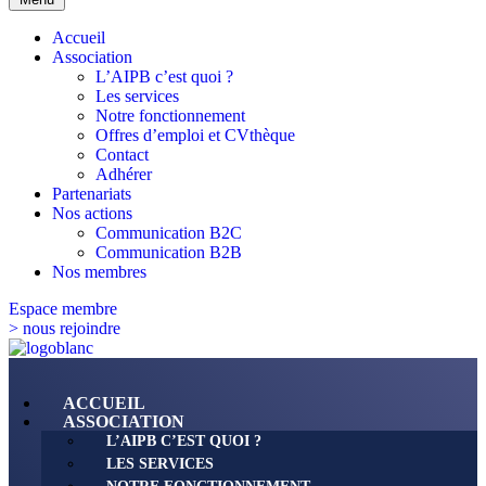
Accueil
Association
L’AIPB c’est quoi ?
Les services
Notre fonctionnement
Offres d’emploi et CVthèque
Contact
Adhérer
Partenariats
Nos actions
Communication B2C
Communication B2B
Nos membres
Espace membre
> nous rejoindre
ACCUEIL
ASSOCIATION
L’AIPB C’EST QUOI ?
LES SERVICES