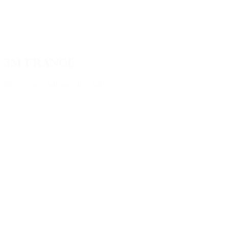
3M FRANCE
https://www.3mfrance.fr/
> Voir