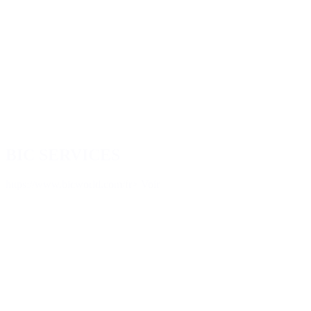
BIC SERVICES
https://www.bicworld.com/fr
> Voir