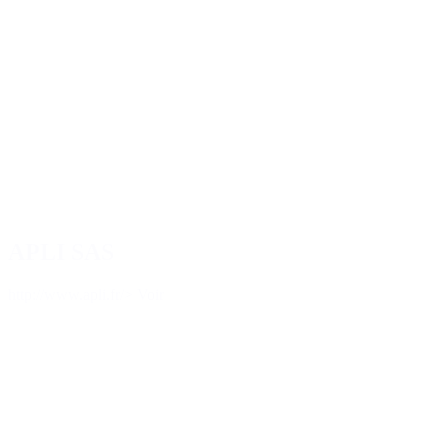
APLI SAS
http://www.apli.fr/
> Voir