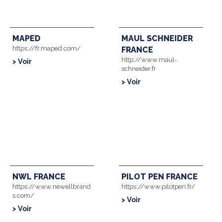
MAPED
MAUL SCHNEIDER
https://fr.maped.com/
FRANCE
http://www.maul-
> Voir
schneider.fr
> Voir
NWL FRANCE
PILOT PEN FRANCE
https://www.newellbrand
https://www.pilotpen.fr/
s.com/
> Voir
> Voir