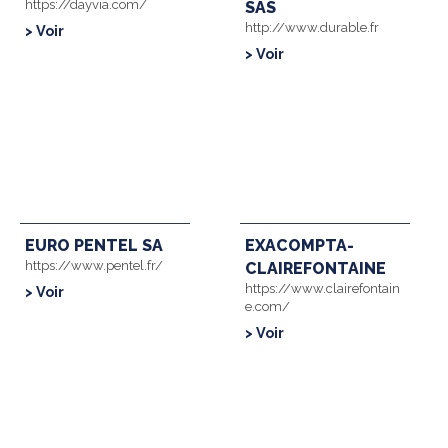
https://dayvia.com/
SAS
http://www.durable.fr
> Voir
> Voir
EURO PENTEL SA
EXACOMPTA-
https://www.pentel.fr/
CLAIREFONTAINE
https://www.clairefontain
> Voir
e.com/
> Voir