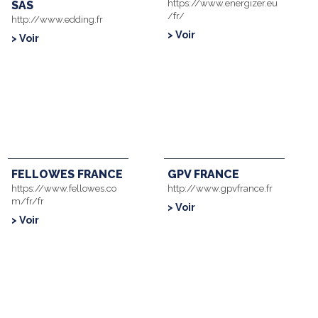
https://www.energizer.eu
SAS
/fr/
http://www.edding.fr
> Voir
> Voir
FELLOWES FRANCE
GPV FRANCE
https://www.fellowes.co
http://www.gpvfrance.fr
m/fr/fr
> Voir
> Voir