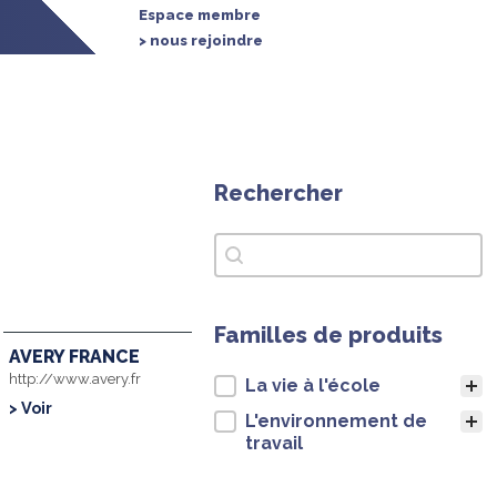
Espace membre
> nous rejoindre
Rechercher
Rechercher
Rechercher
Familles de produits
AVERY FRANCE
http://www.avery.fr
Familles de produits
La vie à l'école
> Voir
L'environnement de
travail