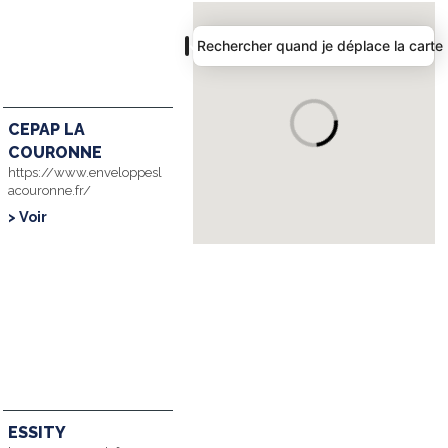
carto annuaire
Rechercher quand je déplace la carte
CEPAP LA
COURONNE
https://www.enveloppesl
acouronne.fr/
> Voir
ESSITY