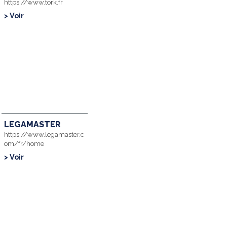
https://www.tork.fr
> Voir
LEGAMASTER
https://www.legamaster.c
om/fr/home
> Voir