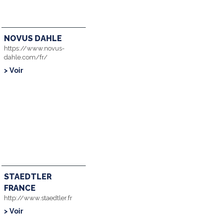
NOVUS DAHLE
https://www.novus-
dahle.com/fr/
> Voir
STAEDTLER
FRANCE
http://www.staedtler.fr
> Voir