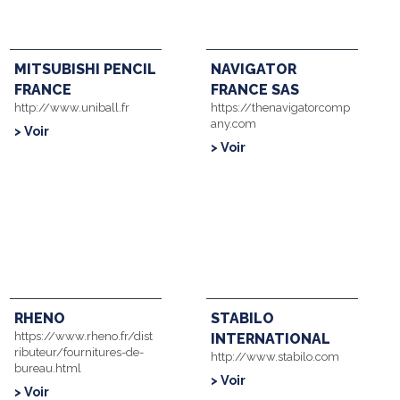
MITSUBISHI PENCIL
NAVIGATOR
FRANCE
FRANCE SAS
http://www.uniball.fr
https://thenavigatorcomp
any.com
> Voir
> Voir
RHENO
STABILO
https://www.rheno.fr/dist
INTERNATIONAL
ributeur/fournitures-de-
http://www.stabilo.com
bureau.html
> Voir
> Voir