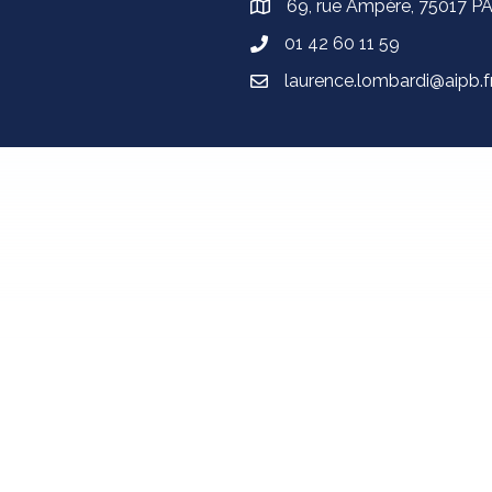
69, rue Ampère, 75017 P
01 42 60 11 59
laurence.lombardi@aipb.f