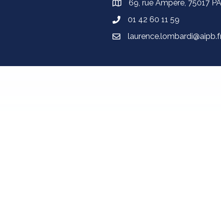
69, rue Ampère, 75017 P
01 42 60 11 59
laurence.lombardi@aipb.f