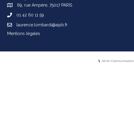
69, rue Ampère, 75017 PARIS
01 42 60 11 59
laurence.lombardi@aipb.fr
Mentions légales
Ad'on Communication