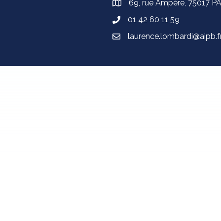
69, rue Ampère, 75017 P
01 42 60 11 59
laurence.lombardi@aipb.f