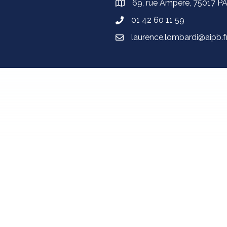
69, rue Ampère, 75017 P
01 42 60 11 59
laurence.lombardi@aipb.f