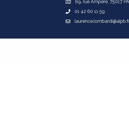
69, rue Ampère, 75017 P
01 42 60 11 59
laurence.lombardi@aipb.f