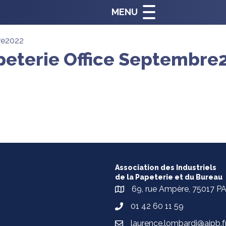
MENU
re2022
peterie Office Septembre
Association des Industriels
de la Papeterie et du Bureau
69, rue Ampère, 75017 P
01 42 60 11 59
laurence.lombardi@aipb.f