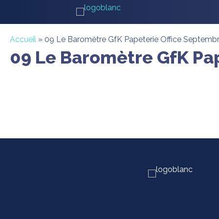
Accueil
»
09 Le Baromètre GfK Papeterie Office Septemb
09 Le Baromètre GfK Pa