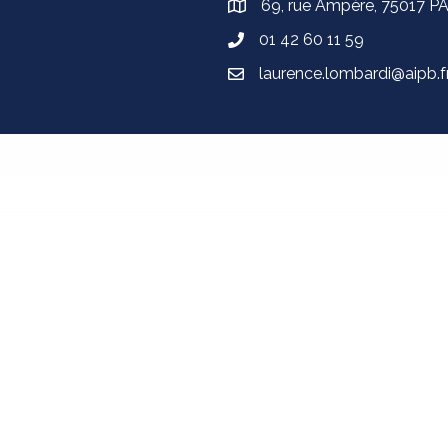
69, rue Ampère, 75017 P
01 42 60 11 59
laurence.lombardi@aipb.f