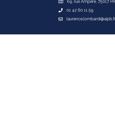
69, rue Ampère, 75017 P
01 42 60 11 59
laurence.lombardi@aipb.f