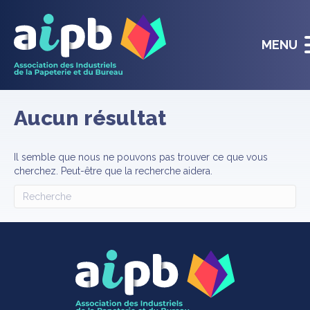
MENU
Aucun résultat
Il semble que nous ne pouvons pas trouver ce que vous
cherchez. Peut-être que la recherche aidera.