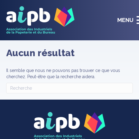
MENU
Aucun résultat
Il semble que nous ne pouvons pas trouver ce que vous
cherchez. Peut-être que la recherche aidera.