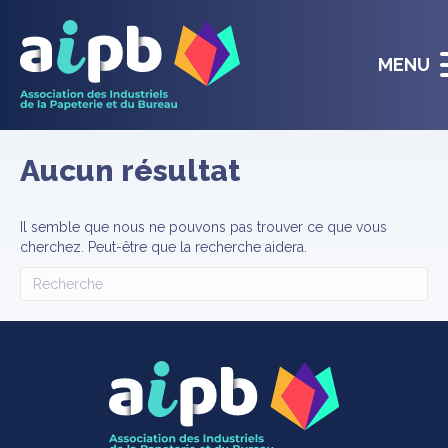
MENU
Aucun résultat
Il semble que nous ne pouvons pas trouver ce que vous
cherchez. Peut-être que la recherche aidera.